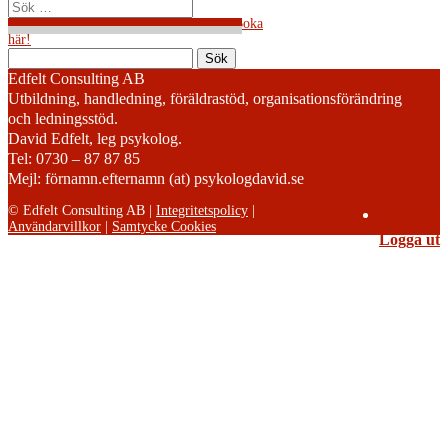
Kalmar, 4 december 2019- 9.00-17.00-
Boka
här!
Sök
efter:
Edfelt Consulting AB
Utbildning, handledning, föräldrastöd, organisationsförändring
och ledningsstöd.
David Edfelt, leg psykolog.
Tel: 0730 – 87 87 85
Mejl: förnamn.efternamn (at) psykologdavid.se
© Edfelt Consulting AB |
Integritetspolicy
|
Logga in
Användarvillkor
|
Samtycke Cookies
Logga ut