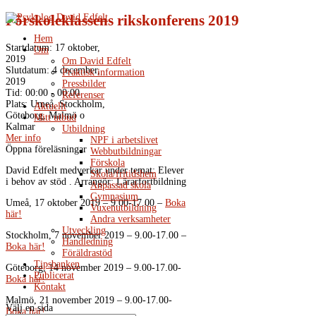
Förskoleklassens rikskonferens 2019
Hem
Startdatum:
17 oktober,
Om
2019
Om David Edfelt
Slutdatum:
4 december,
Praktisk information
2019
Pressbilder
Tid:
00:00 - 00:00
Referenser
Plats:
Umeå, Stockholm,
Aktuellt
Göteborg, Malmö o
Mitt utbud
Kalmar
Utbildning
Mer info
NPF i arbetslivet
Öppna föreläsningar
Webbutbildningar
Förskola
David Edfelt medverkar under temat: Elever
Skola/fritidshem
i behov av stöd . Arrangör: Lärarfortbildning
Anpassad skola
Gymnasium
Umeå, 17 oktober 2019 – 9.00-17.00 –
Boka
Vuxenutbildning
här!
Andra verksamheter
Utveckling
Stockholm, 7 november 2019 – 9.00-17.00 –
Handledning
Boka här!
Föräldrastöd
Tipsbanken
Göteborg, 14 november 2019 – 9.00-17.00-
Publicerat
Boka här!
Kontakt
Malmö, 21 november 2019 – 9.00-17.00-
Välj en sida
Boka här!