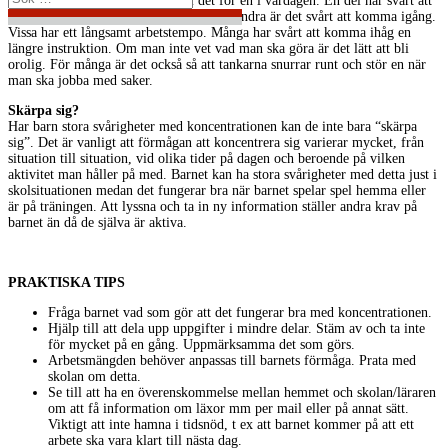
är det också annat som ställer till det för en i vardagen. En del har svårt att
sitta stilla och är fariga och fartiga. För andra är det svårt att komma igång.
Vissa har ett långsamt arbetstempo. Många har svårt att komma ihåg en
längre instruktion. Om man inte vet vad man ska göra är det lätt att bli
orolig. För många är det också så att tankarna snurrar runt och stör en när
man ska jobba med saker.
Skärpa sig?
Har barn stora svårigheter med koncentrationen kan de inte bara “skärpa
sig”. Det är vanligt att förmågan att koncentrera sig varierar mycket, från
situation till situation, vid olika tider på dagen och beroende på vilken
aktivitet man håller på med. Barnet kan ha stora svårigheter med detta just i
skolsituationen medan det fungerar bra när barnet spelar spel hemma eller
är på träningen. Att lyssna och ta in ny information ställer andra krav på
barnet än då de själva är aktiva.
PRAKTISKA TIPS
Fråga barnet vad som gör att det fungerar bra med koncentrationen.
Hjälp till att dela upp uppgifter i mindre delar. Stäm av och ta inte
för mycket på en gång. Uppmärksamma det som görs.
Arbetsmängden behöver anpassas till barnets förmåga. Prata med
skolan om detta.
Se till att ha en överenskommelse mellan hemmet och skolan/läraren
om att få information om läxor mm per mail eller på annat sätt.
Viktigt att inte hamna i tidsnöd, t ex att barnet kommer på att ett
arbete ska vara klart till nästa dag.