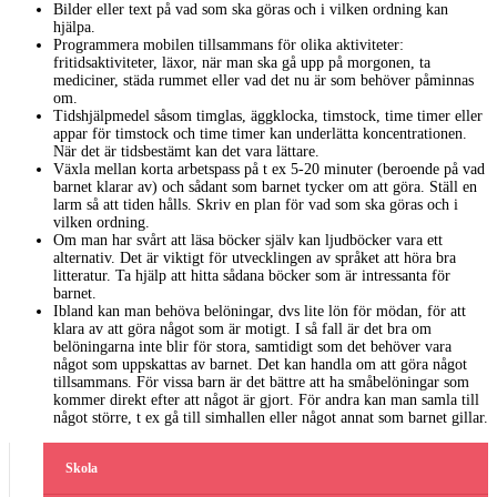
Bilder eller text på vad som ska göras och i vilken ordning kan
hjälpa.
Programmera mobilen tillsammans för olika aktiviteter:
fritidsaktiviteter, läxor, när man ska gå upp på morgonen, ta
mediciner, städa rummet eller vad det nu är som behöver påminnas
om.
Tidshjälpmedel såsom timglas, äggklocka, timstock, time timer eller
appar för timstock och time timer kan underlätta koncentrationen.
När det är tidsbestämt kan det vara lättare.
Växla mellan korta arbetspass på t ex 5-20 minuter (beroende på vad
barnet klarar av) och sådant som barnet tycker om att göra. Ställ en
larm så att tiden hålls. Skriv en plan för vad som ska göras och i
vilken ordning.
Om man har svårt att läsa böcker själv kan ljudböcker vara ett
alternativ. Det är viktigt för utvecklingen av språket att höra bra
litteratur. Ta hjälp att hitta sådana böcker som är intressanta för
barnet.
Ibland kan man behöva belöningar, dvs lite lön för mödan, för att
klara av att göra något som är motigt. I så fall är det bra om
belöningarna inte blir för stora, samtidigt som det behöver vara
något som uppskattas av barnet. Det kan handla om att göra något
tillsammans. För vissa barn är det bättre att ha småbelöningar som
kommer direkt efter att något är gjort. För andra kan man samla till
något större, t ex gå till simhallen eller något annat som barnet gillar.
Skola