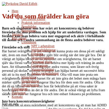
Hem
Vad du som förälder kan göra
Om
Om David Edfelt
Praktisk information
Pressbilder
Barn och ungdomar som har svårt att koncentrera sig behöver
Referenser
förståelse för sina problem och hjälp för att underlätta vardagen. Som
Aktuellt
förälder kan man behöva vara mer engagerad och aktiv i förhållande
Mitt utbud
till skolan och i andra sammanhang än de flesta andra behöver vara.
Utbildning
NPF i arbetslivet
Förståelse och stöd
Webbutbildningar
Har barnet svårigheter är det viktigt att kunna prata om dessa på ett sakligt
Förskola
sätt, även om man som förälder själv blir orolig när det inte går bra. Det är
Skola/fritidshem
viktigt att hjälpa barnet att bli medvetet om svårigheterna, för att barnet
Anpassad skola
själv ska förstå varför han/hon kan behöva mer hjälp och träning än andra
Gymnasium
barn. Att tillsammans med dig eller andra vuxna, som lärare och övrig
Vuxenutbildning
personal på skolan, utforma strategier kan hjälpa barnet att successivt hitta
Andra verksamheter
sätt att ta itu med situationer de hamnar i. Ofta vill man inte prata om
Utveckling
svårigheterna direkt med barnet för att inte göra det ledset men många barn
Handledning
märker själva att det inte fungerar lika bra för dem som för andra. Ofta är
Föräldrastöd
det då en lättnad om han eller hon får bekräftelse på att vissa saker är
Tipsbanken
besvärligare för dem än det är för andra. Det är också viktigt att lyfta fram
Publicerat
sådant som man ser fungerar bra och inte enbart fokusera på problemen.
Kontakt
Inte bara koncentrationssvårigheter
Välj en sida
Om man har så stora svårigheter med att koncentrera sig att man har ADHD