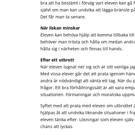
bra att ha bestämt i förväg vart eleven kan gå 
självt om man kan undvika att lägga bränsle på
Det får man ta senare.
När ilskan minskar
Eleven kan behöva hjälp att komma tillbaka till
behöver man trösta och hålla om medan andra b
hålla sig i närheten och finnas till hands.
Efter ett utbrott
När eleven lugnat ner sig och är sitt vanliga j
Med vissa elever går det att prata igenom hän
andra är nödvändigt att vänta ett tag. När du 
frågor. Ett bra förhållningssätt är att vara em
situationen. Förmaningar och moraliska uppma
Syftet med att prata med eleven om utbrottet är
hjälpas åt att undvika liknande situationer i 
eleven tänka efter. Lösningar som eleven själ
chans att lyckas.