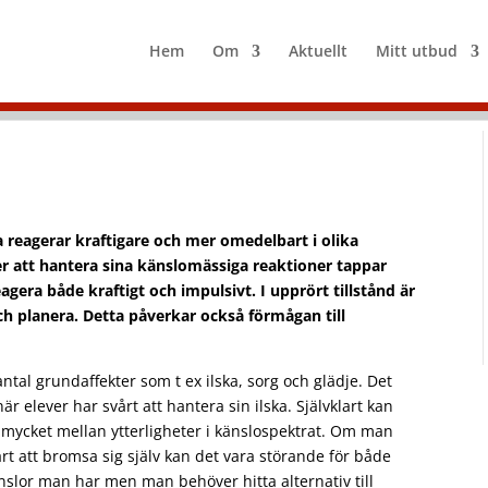
Hem
Om
Aktuellt
Mitt utbud
va reagerar kraftigare och mer omedelbart i olika
er att hantera sina känslomässiga reaktioner tappar
gera både kraftigt och impulsivt. I upprört tillstånd är
och planera. Detta påverkar också förmågan till
ntal grundaffekter som t ex ilska, sorg och glädje. Det
är elever har svårt att hantera sin ilska. Självklart kan
 mycket mellan ytterligheter i känslospektrat. Om man
årt att bromsa sig själv kan det vara störande för både
nslor man har men man behöver hitta alternativ till