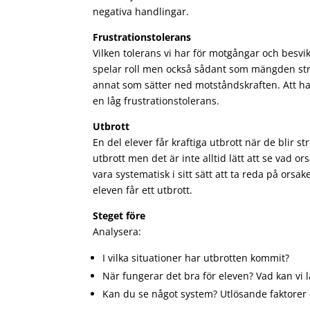
negativa handlingar.
Frustrationstolerans
Vilken tolerans vi har för motgångar och besvi
spelar roll men också sådant som mängden stre
annat som sätter ned motståndskraften. Att ha 
en låg frustrationstolerans.
Utbrott
En del elever får kraftiga utbrott när de blir stre
utbrott men det är inte alltid lätt att se vad
vara systematisk i sitt sätt att ta reda på orsak
eleven får ett utbrott.
Steget före
Analysera:
I vilka situationer har utbrotten kommit?
När fungerar det bra för eleven? Vad kan vi l
Kan du se något system? Utlösande faktorer 