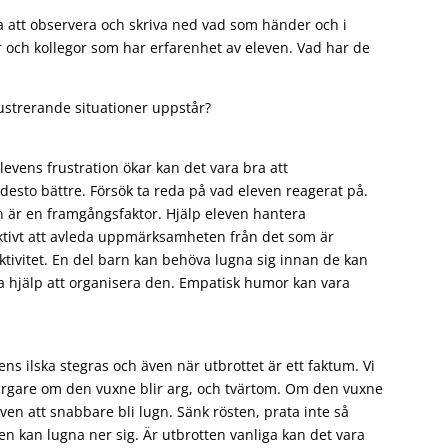
a att observera och skriva ned vad som händer och i
r och kollegor som har erfarenhet av eleven. Vad har de
frustrerande situationer uppstår?
elevens frustration ökar kan det vara bra att
desto bättre. Försök ta reda på vad eleven reagerat på.
 är en framgångsfaktor. Hjälp eleven hantera
ektivt att avleda uppmärksamheten från det som är
ktivitet. En del barn kan behöva lugna sig innan de kan
 hjälp att organisera den. Empatisk humor kan vara
evens ilska stegras och även när utbrottet är ett faktum. Vi
 argare om den vuxne blir arg, och tvärtom. Om den vuxne
ven att snabbare bli lugn. Sänk rösten, prata inte så
en kan lugna ner sig. Är utbrotten vanliga kan det vara