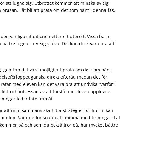
för att lugna sig. Utbrottet kommer att minska av sig
 brasan. Låt bli att prata om det som hänt i denna fas.
 den vanliga situationen efter ett utbrott. Vissa barn
ättre lugnar ner sig själva. Det kan dock vara bra att
ag igen kan det vara möjligt att prata om det som hänt.
delseförloppet ganska direkt efteråt, medan det för
pratar med eleven kan det vara bra att undvika “varför”-
patisk och intressad av att förstå hur eleven upplevde
ningar leder inte framåt.
 att ni tillsammans ska hitta strategier för hur ni kan
framtiden. Var inte för snabb att komma med lösningar. Låt
v kommer på och som du också tror på, har mycket bättre