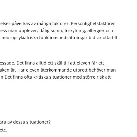
kelser påverkas av många faktorer. Personlighetsfaktorer
ss man upplever, dålig sömn, förkylning, allergier och
neuropsykiatriska funktionsnedsättningar bidrar ofta till
ssade. Det finns alltid ett skäl till att eleven får ett
 orsaken är. Har eleven återkommande utbrott behöver man
en Det finns ofta kritiska situationer med större risk att
ära av dessa situationer?
etc.