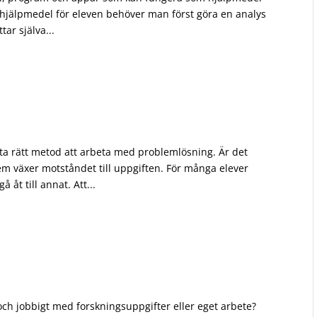
ra hjälpmedel för eleven behöver man först göra en analys
ar själva...
tta rätt metod att arbeta med problemlösning. Är det
oblem växer motståndet till uppgiften. För många elever
åt till annat. Att...
a
 och jobbigt med forskningsuppgifter eller eget arbete?