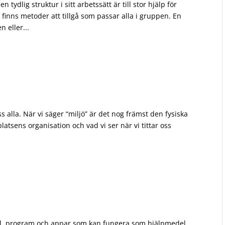
ydlig struktur i sitt arbetssätt är till stor hjälp för
t finns metoder att tillgå som passar alla i gruppen. En
 eller...
ss alla. När vi säger “miljö” är det nog främst den fysiska
latsens organisation och vad vi ser när vi tittar oss
del, program och appar som kan fungera som hjälpmedel